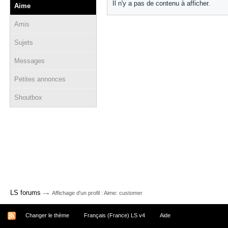
Il n'y a pas de contenu à afficher.
Aime
Amis
Sujets
Messages
Petites annonces
Shoutbox
→
LS forums
Affichage d'un profil : Aime: customer
Changer le thème
Français (France) LS v4
Aide