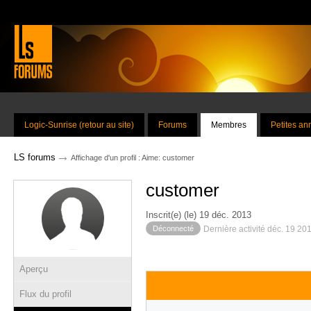
Logic-Sunrise (retour au site)
Forums
Membres
Petites a
→
LS forums
Affichage d'un profil : Aime: customer
customer
Inscrit(e) (le) 19 déc. 2013
Déconnecté
Dernière activité déc. 19 20
Aperçu
Flux du profil