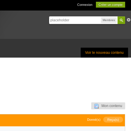
Connexion
Créer un compte
Membres
Voir le nouveau contenu
Mon contenu
Donné(s)
Reçu(s)