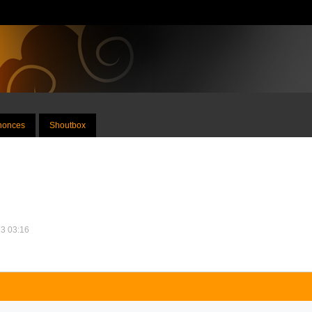
nnonces
Shoutbox
13 03:16