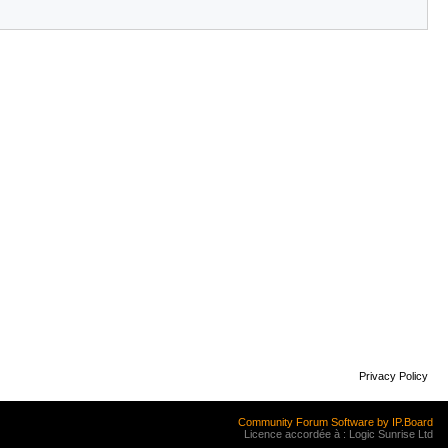
Privacy Policy
Community Forum Software by IP.Board
Licence accordée à : Logic Sunrise Ltd