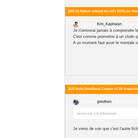
[WII U] Hykem release les clés IOSU du firm
Posté par
Kim_Kaphwan
-
18 janv
Je n'arriverai jamais à comprendre l
C'est comme promettre à un clodo qu'
A un moment faut avoir le mentale s
3DS Multi EmuNand Creator v1.00 disponib
Posté par
gwothen
-
08 octobre 20
j'arrive pas à le télécharger
Je viens de voir que c'est l'autre fich