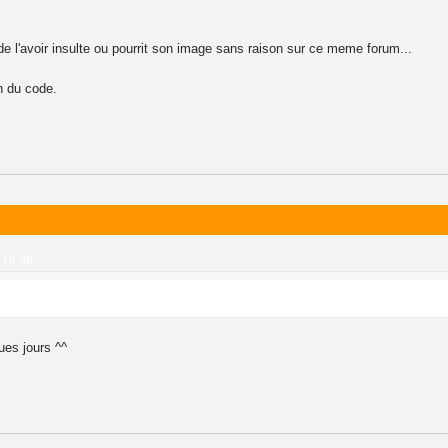
 de l'avoir insulte ou pourrit son image sans raison sur ce meme forum...
n du code.
 19:38
ues jours ^^