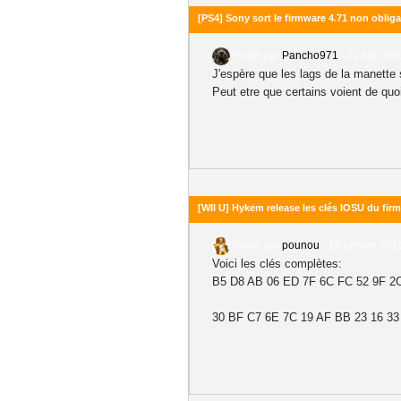
[PS4] Sony sort le firmware 4.71 non obliga
Posté par
Pancho971
-
22 juin 201
J'espère que les lags de la manette 
Peut etre que certains voient de quoi
[WII U] Hykem release les clés IOSU du firm
Posté par
pounou
-
18 janvier 201
Voici les clés complètes:
B5 D8 AB 06 ED 7F 6C FC 52 9F 2C
30 BF C7 6E 7C 19 AF BB 23 16 33