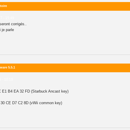
toire
7 - 15:49
seront corrigés..
 je parle
ware 5.5.1
6 - 10:19
 E1 B4 EA 32 FD (Starbuck Ancast key)
 30 CE D7 C2 8D (vWii common key)