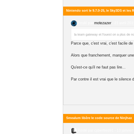
Nintendo sort le 9.7.0-25, le Sky3DS et les
Posté par
motezazer
-
21 avril 201
la team gateway et l'ouest on a plus de 
Parce que, c'est vrai, c'est facile de
Alors que franchement, marquer une l
Qu'est-ce qu'il ne faut pas lire...
Par contre il est vrai que le silence
Smealum libère le code source de Ninjhax
Posté par
cyberfred91
-
13 janvier