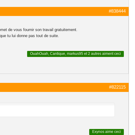
#838444
met de vous fournir son travail gratuitement.
ue tu lui donne pas tout de suite.
OuahOuah
,
Cantique
,
markus95
et
2 autres
aiment ceci
#822115
Exynos
aime ceci