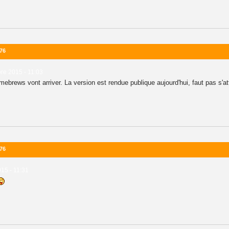
.76
re 2015 - 11:03
mebrews vont arriver. La version est rendue publique aujourd'hui, faut pas s'
.76
15 - 11:31