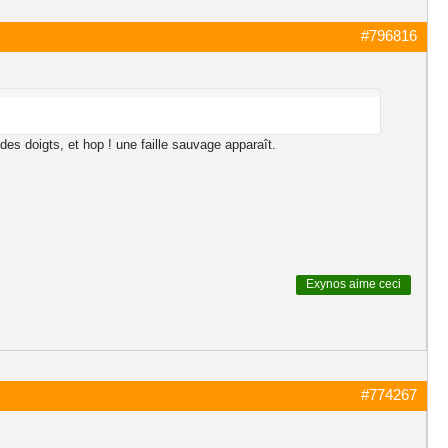
#796816
r des doigts, et hop ! une faille sauvage apparaît.
Exynos
aime ceci
#774267