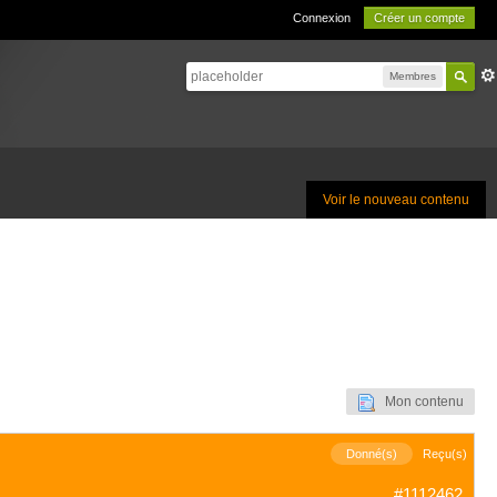
Connexion
Créer un compte
Membres
Voir le nouveau contenu
Mon contenu
Donné(s)
Reçu(s)
#1112462