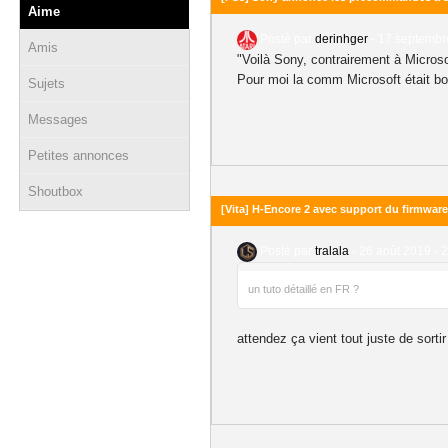
Aime
Posté par
derinhger
-
17 septembr
Amis
"Voilà Sony, contrairement à Micros
Pour moi la comm Microsoft était bo
Sujets
Messages
Petites annonces
Shoutbox
[Vita] H-Encore 2 avec support du firmware 
Posté par
tralala
-
26 août 2019 - 
un tuto détaillé en FR ?
attendez ça vient tout juste de sorti