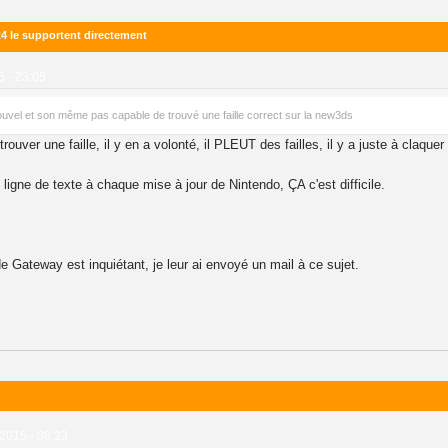
 R4 le supportent directement
5 - 23:05
nouvel et son même pas capable de trouvé une faille correct sur la new3ds
 trouver une faille, il y en a volonté, il PLEUT des failles, il y a juste à claque
igne de texte à chaque mise à jour de Nintendo, ÇA c'est difficile.
 de Gateway est inquiétant, je leur ai envoyé un mail à ce sujet.
 2015 - 08:23