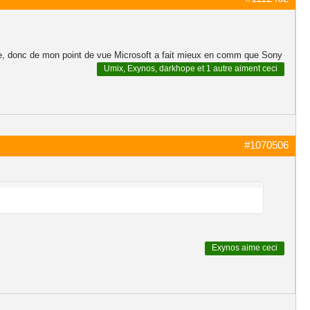
ire, donc de mon point de vue Microsoft a fait mieux en comm que Sony
Umix
,
Exynos
,
darkhope
et
1 autre
aiment ceci
#1070506
Exynos
aime ceci