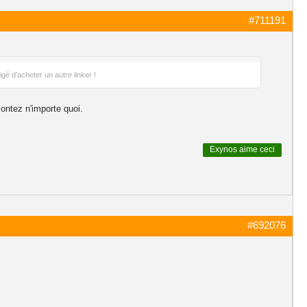
#711191
gé d'acheter un autre linker !
contez n'importe quoi.
Exynos
aime ceci
#692076