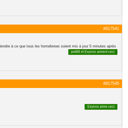
#817541
attendre à ce que tous les homebrews soient mis à jour 5 minutes après
pet88
et
Exynos
aiment ceci
#817545
Exynos
aime ceci