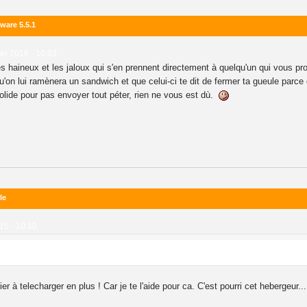
ware 5.5.1
ier 2016 - 10:03
es haineux et les jaloux qui s'en prennent directement à quelqu'un qui vous pro
on lui ramènera un sandwich et que celui-ci te dit de fermer ta gueule parce q
olide pour pas envoyer tout péter, rien ne vous est dù.
le
15 - 10:10
ier à telecharger en plus ! Car je te l'aide pour ca. C'est pourri cet hebergeur...