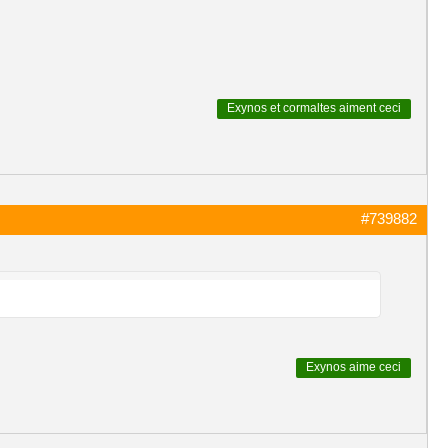
Exynos
et
cormaltes
aiment ceci
#739882
Exynos
aime ceci