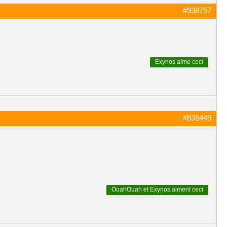
#938757
Exynos
aime ceci
#838449
OuahOuah
et
Exynos
aiment ceci