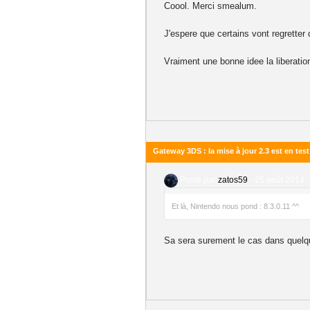
Coool. Merci smealum.
J'espere que certains vont regretter
Vraiment une bonne idee la liberatio
Gateway 3DS : la mise à jour 2.3 est en test
Posté par
zatos59
-
25 août 2014 -
Et là, Nintendo nous pond : 8.3.0.11 ^^
Sa sera surement le cas dans quelq