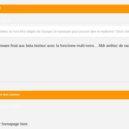
?
- 21:42
inker, ils vont être obligés de changer de hardware pour pouvoir faire le multiroms ! Donc obli
rmware final aux beta testeur avec la fonctione multi-roms... Mdr arrêtez de ra
nt des clones
 2014 - 10:06
ur homepage here: