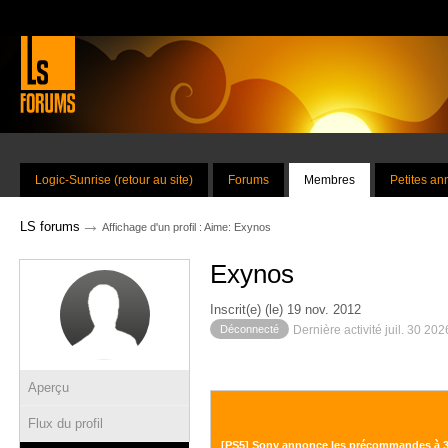
Logic-Sunrise (retour au site)
Forums
Membres
Petites a
→
LS forums
Affichage d'un profil : Aime: Exynos
Exynos
Inscrit(e) (le) 19 nov. 2012
Déconnecté
Dernière activité juil. 30 20
Aperçu
Flux du profil
[PS5] Sony annonce les précommandes à 3