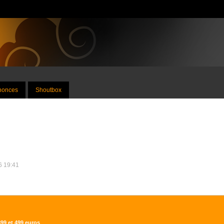
nnonces
Shoutbox
26 19:41
99 et 499 euros