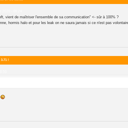
e 2020 - 06:24
oft, vient de maîtriser l'ensemble de sa communication" <- sûr à 100% ?
nne, hormis halo et pour les leak on ne saura jamais si ce n'est pas volonta
3.71 !
20:50
r