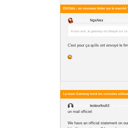
EVO3ds : un nouveau linker sur le marché 
Posté par
NgxAlex
-
25 mars 2014 
A mon avis, le gateway est bloqué sur ce l
C'est pour ça qu'ils ont envoyé le fi
La team Gateway brick les consoles utilisa
Posté par
testeurfou63
-
17 janvier
un mail officiel:
We have an official statement on o