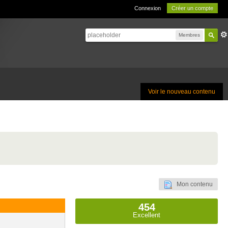
Connexion
Créer un compte
Membres
Voir le nouveau contenu
Mon contenu
454
Excellent