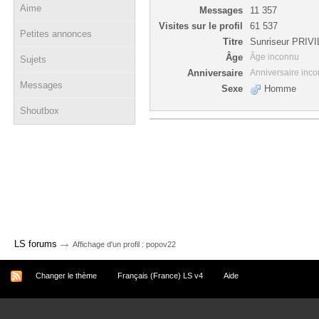
Aime
Messages
11 357
Visites sur le profil
61 537
Petites annonces
Titre
Sunriseur PRIV
Âge
Âge inconnu
Sujets
Anniversaire
Anniversaire inc
Messages
Sexe
Homme
Shoutbox
→
LS forums
Affichage d'un profil : popov22
Changer le thème
Français (France) LS v4
Aide