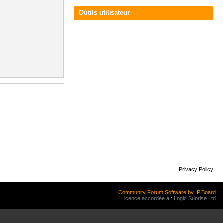
Outils utilisateur
Privacy Policy
Community Forum Software by IP.Board
Licence accordée à : Logic Sunrise Ltd