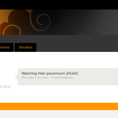
nnonces
Shoutbox
Watching Halo paramount s01e01
Mis à jour le 29 mars · 5 commentaire(s)
24 20:47