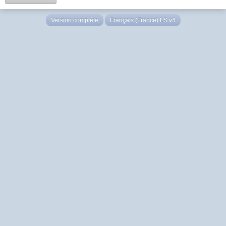
Version complète
Français (France) LS v4