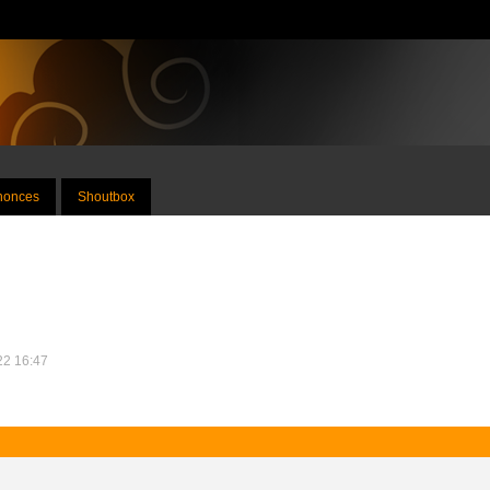
nnonces
Shoutbox
022 16:47