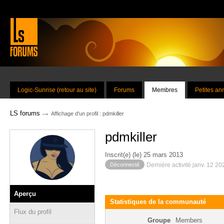
Logic-Sunrise (retour au site)
Forums
Membres
Petites a
→
LS forums
Affichage d'un profil : pdmkiller
pdmkiller
Inscrit(e) (le) 25 mars 2013
Déconnecté
Dernière activité janv. 12 2
Aperçu
Statistiques de la communauté
Flux du profil
Groupe
Members