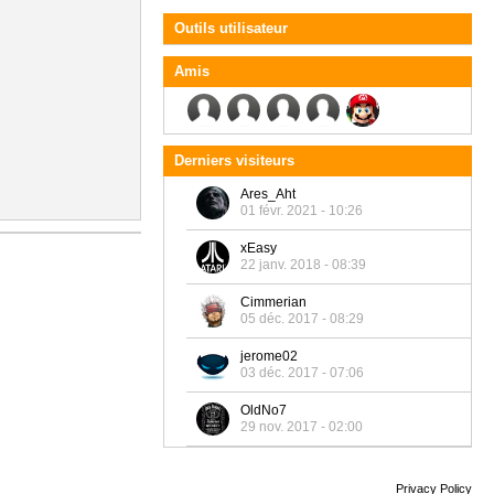
Outils utilisateur
Amis
Derniers visiteurs
Ares_Aht
01 févr. 2021 - 10:26
xEasy
22 janv. 2018 - 08:39
Cimmerian
05 déc. 2017 - 08:29
jerome02
03 déc. 2017 - 07:06
OldNo7
29 nov. 2017 - 02:00
Privacy Policy