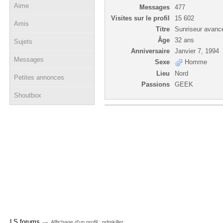
Aime
Messages
477
Visites sur le profil
15 602
Amis
Titre
Sunriseur avanc
Âge
32 ans
Sujets
Anniversaire
Janvier 7, 1994
Messages
Sexe
Homme
Lieu
Nord
Petites annonces
Passions
GEEK
Shoutbox
→
LS forums
Affichage d'un profil : pdmkiller