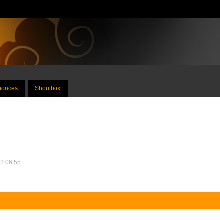
nnonces
Shoutbox
12 06:55