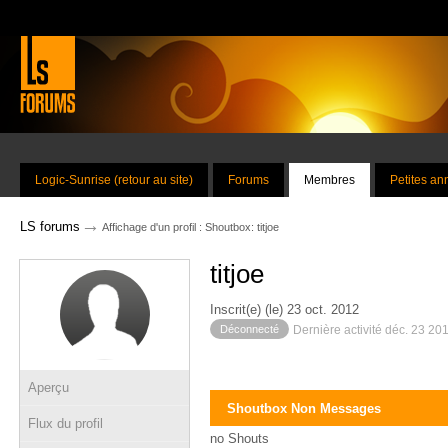
Logic-Sunrise (retour au site)
Forums
Membres
Petites a
→
LS forums
Affichage d'un profil : Shoutbox: titjoe
titjoe
Inscrit(e) (le) 23 oct. 2012
Déconnecté
Dernière activité déc. 23 20
Aperçu
Shoutbox Non Messages
Flux du profil
no Shouts