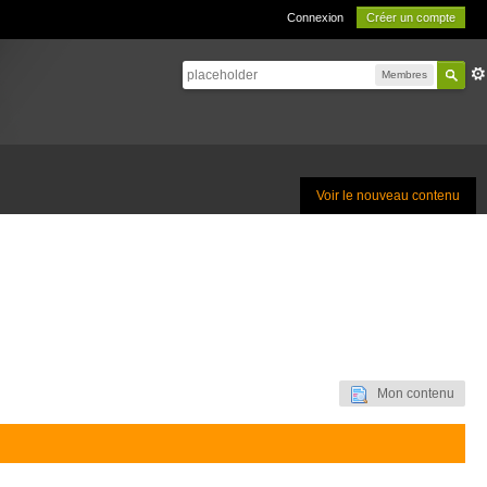
Connexion
Créer un compte
Membres
Voir le nouveau contenu
Mon contenu