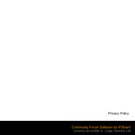
Privacy Policy
Community Forum Software by IP.Board
Licence accordée à : Logic Sunrise Ltd