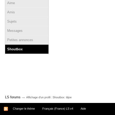
Aime
Amis
Sujets
Messages
Petites annonces
Shoutbox
→
LS forums
Affichage d'un profil : Shoutbox: titjoe
Changer le thème
Français (France) LS v4
Aide