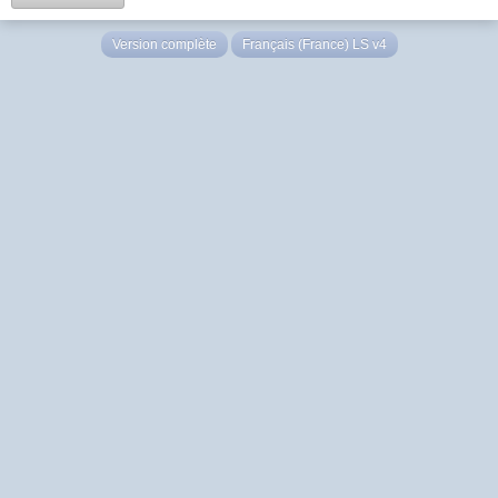
Version complète
Français (France) LS v4