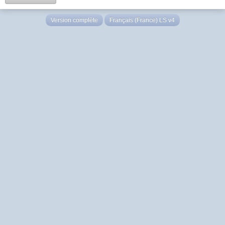
Version complète
Français (France) LS v4