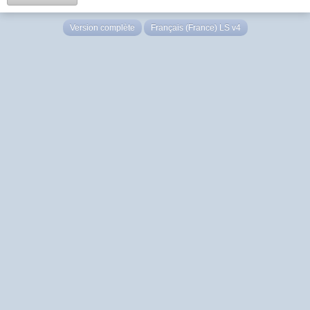
Version complète
Français (France) LS v4