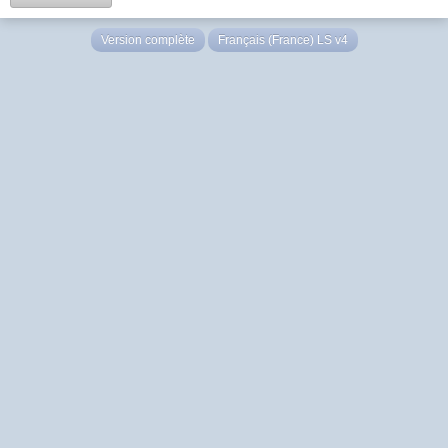
Version complète
Français (France) LS v4