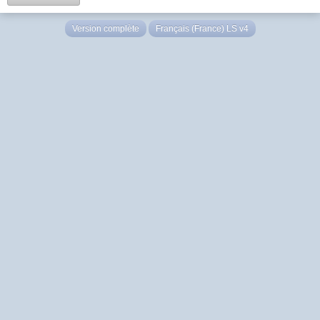
Version complète
Français (France) LS v4