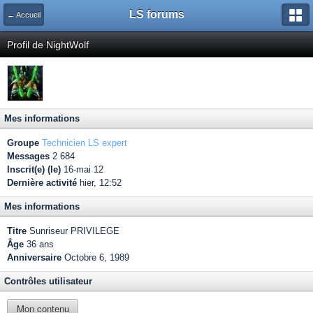
LS forums
← Accueil
Profil de NightWolf
Mes informations
Groupe
Technicien LS expert
Messages
2 684
Inscrit(e) (le)
16-mai 12
Dernière activité
hier, 12:52
Mes informations
Titre
Sunriseur PRIVILEGE
Âge
36 ans
Anniversaire
Octobre 6, 1989
Contrôles utilisateur
Mon contenu