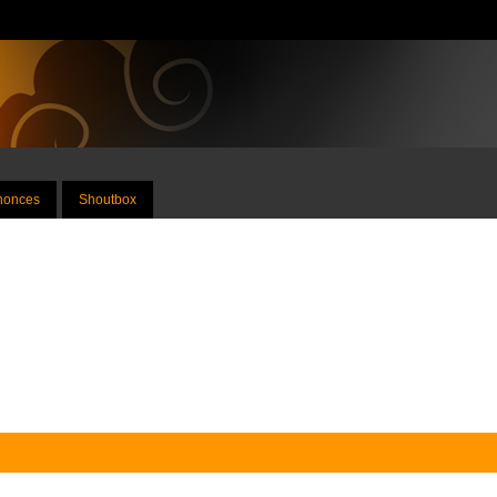
nnonces
Shoutbox