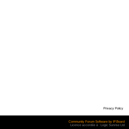
Privacy Policy
Community Forum Software by IP.Board
Licence accordée à : Logic Sunrise Ltd