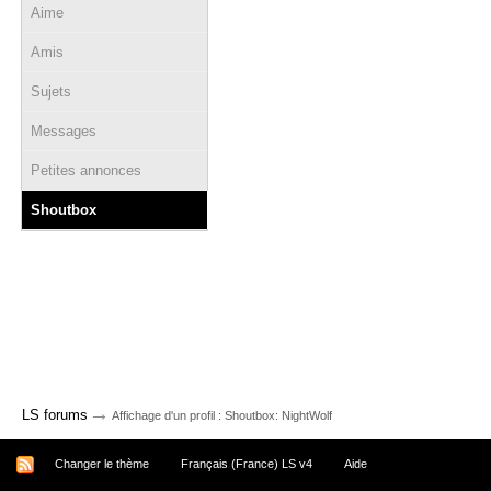
Aime
Amis
Sujets
Messages
Petites annonces
Shoutbox
→
LS forums
Affichage d'un profil : Shoutbox: NightWolf
Changer le thème
Français (France) LS v4
Aide