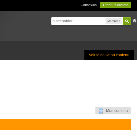
Connexion
Créer un compte
Membres
Voir le nouveau contenu
Mon contenu