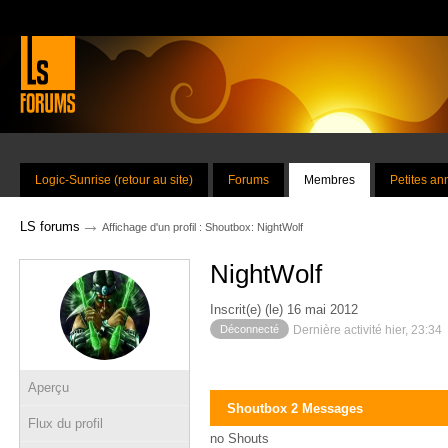
Logic-Sunrise (retour au site)
Forums
Membres
Petites a
→
LS forums
Affichage d'un profil : Shoutbox: NightWolf
NightWolf
Inscrit(e) (le) 16 mai 2012
Déconnecté
Dernière activité hier, 23:34
Aperçu
Shoutbox 2 Messages
Flux du profil
no Shouts