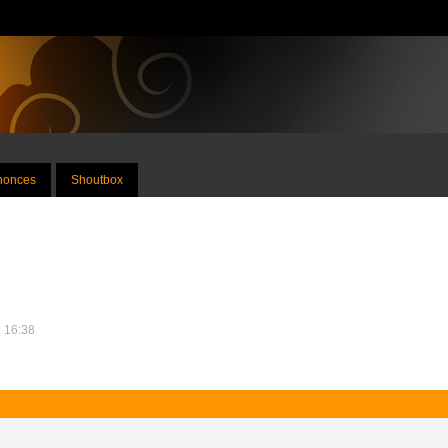
nnonces
Shoutbox
, 16:38