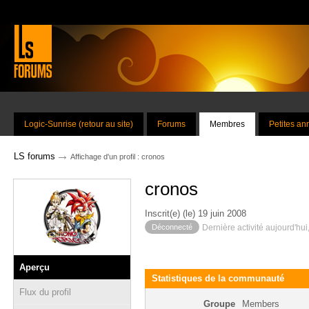
Logic-Sunrise (retour au site)
Forums
Membres
Petites a
→
LS forums
Affichage d'un profil : cronos
cronos
Inscrit(e) (le) 19 juin 2008
Déconnecté
Dernière activité aujourd'hui
Aperçu
Statistiques de la communauté
Flux du profil
Groupe
Members