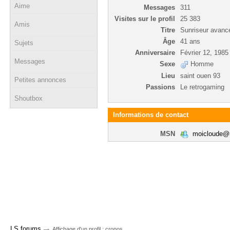
Aime
Messages
311
Visites sur le profil
25 383
Amis
Titre
Sunriseur avanc
Âge
41 ans
Sujets
Anniversaire
Février 12, 1985
Messages
Sexe
Homme
Lieu
saint ouen 93
Petites annonces
Passions
Le retrogaming
Shoutbox
Informations de contact
MSN
moicloude
→
LS forums
Affichage d'un profil : cronos