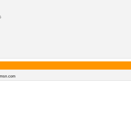
é
@msn.com