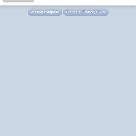
Version complète
Français (France) LS v4