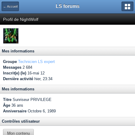
LS forums
← Accueil
Profil de NightWolf
Mes informations
Groupe
Technicien LS expert
Messages
2 684
Inscrit(e) (le)
16-mai 12
Dernière activité
hier, 23:34
Mes informations
Titre
Sunriseur PRIVILEGE
Âge
36 ans
Anniversaire
Octobre 6, 1989
Contrôles utilisateur
Mon contenu