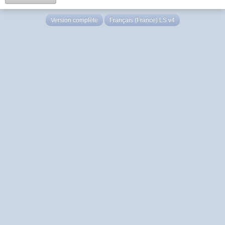
Version complète
Français (France) LS v4