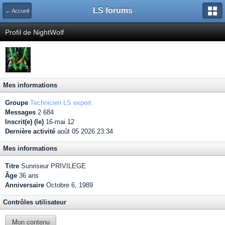
LS forums
← Accueil
Profil de NightWolf
Mes informations
Groupe
Technicien LS expert
Messages
2 684
Inscrit(e) (le)
16-mai 12
Dernière activité
août 05 2026 23:34
Mes informations
Titre
Sunriseur PRIVILEGE
Âge
36 ans
Anniversaire
Octobre 6, 1989
Contrôles utilisateur
Mon contenu