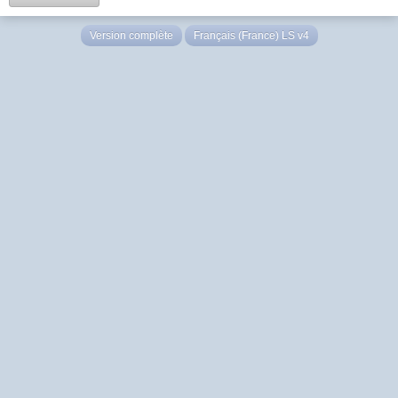
Version complète
Français (France) LS v4