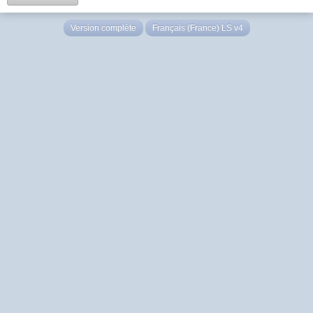
Version complète
Français (France) LS v4