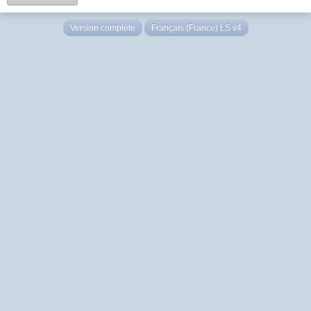
Version complète
Français (France) LS v4