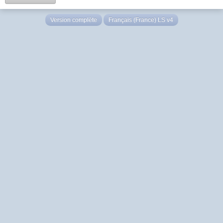
Version complète
Français (France) LS v4