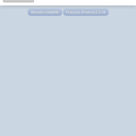
Version complète
Français (France) LS v4