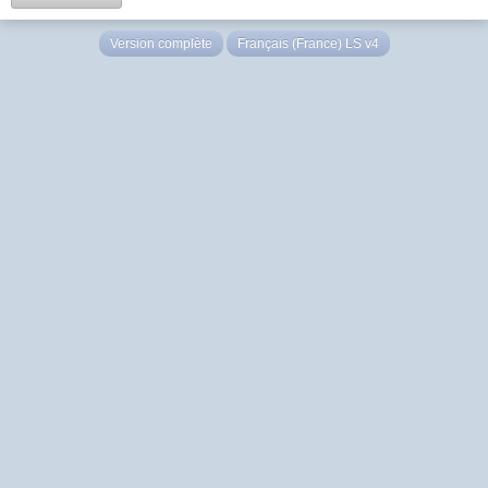
Version complète
Français (France) LS v4