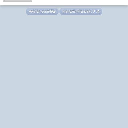
Version complète
Français (France) LS v4