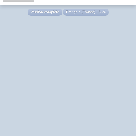
Version complète
Français (France) LS v4