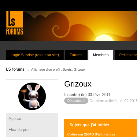
Logic-Sunrise (retour au site)
Forums
Membres
Petites a
→
LS forums
Affichage d'un profil : Sujets: Grizoux
Grizoux
Inscrit(e) (le) 03 févr. 2011
Déconnecté
Dernière activité juil. 02 20
Aperçu
Sujets que j'ai initiés
Flux du profil
Cobra sur 2504B S'allume pas