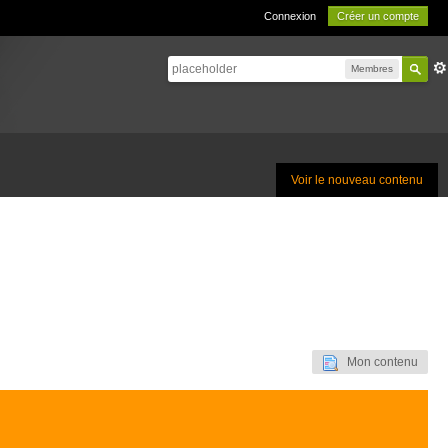
Connexion
Créer un compte
Membres
Voir le nouveau contenu
Mon contenu