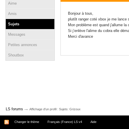
Aime
31 décembre 2013 - 15:17
Bonjour à tous,
Amis
plutôt ranger coté xbox je me lance 
Sujets
Mon problème est quand j'allume la c
Si j’enlève l'alime du cobra elle dé
Messages
Merci d'avance
Petites annonces
Shoutbox
→
LS forums
Affichage d'un profil : Sujets: Grizoux
Changer le thème
Français (France) LS v4
Aide