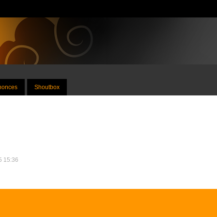
nnonces
Shoutbox
15 15:36