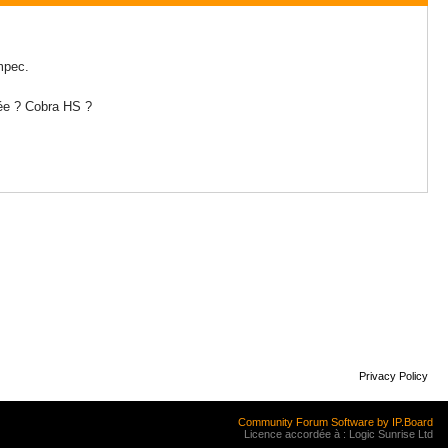
mpec.
idée ? Cobra HS ?
Privacy Policy
Community Forum Software by IP.Board
Licence accordée à : Logic Sunrise Ltd