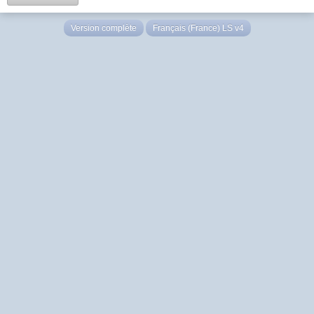
Version complète
Français (France) LS v4