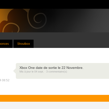
nnonces
Shoutbox
Xbox One date de sortie le 22 Novembre.
Mis à jour le 04 sept. · 3 commentaire(s)
24 08:52