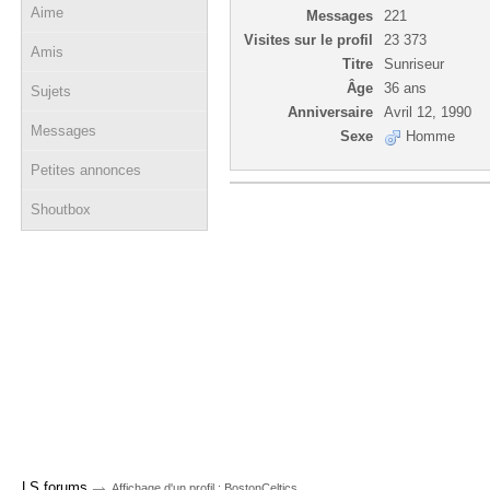
Aime
Messages
221
Visites sur le profil
23 373
Amis
Titre
Sunriseur
Âge
36 ans
Sujets
Anniversaire
Avril 12, 1990
Messages
Sexe
Homme
Petites annonces
Shoutbox
→
LS forums
Affichage d'un profil : BostonCeltics