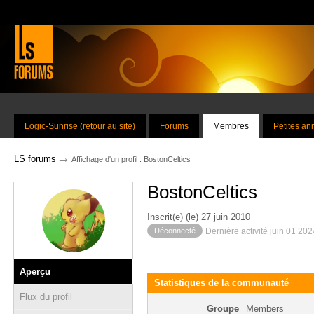
Logic-Sunrise (retour au site)
Forums
Membres
Petites a
→
LS forums
Affichage d'un profil : BostonCeltics
BostonCeltics
Inscrit(e) (le) 27 juin 2010
Déconnecté
Dernière activité juin 01 20
Aperçu
Statistiques de la communauté
Flux du profil
Groupe
Members