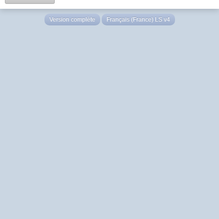
Version complète
Français (France) LS v4