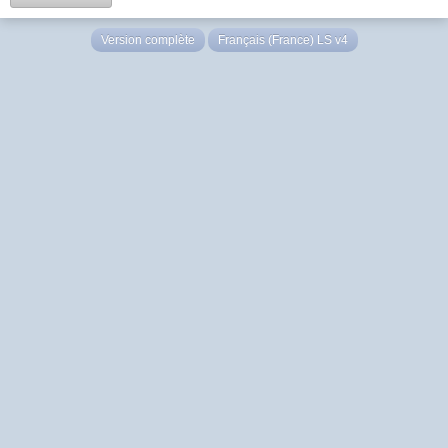
Version complète
Français (France) LS v4