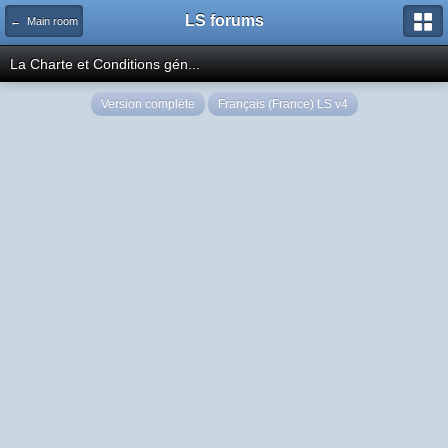
LS forums
← Main room
La Charte et Conditions gén...
Version complète
Français (France) LS v4