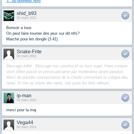
3...os-donnees.html
shid_b93
02 mars 2011
Bonsoir a tous
On peut faire tourner des jeux sur dd ntfs?
Marche pour les dongle (3.41)
Snake-Frite
02 mars 2011
Message édité : Message non constructif ou hors sujet. Votre compte
vient d'être passé en prévisualisation par modérateur avant parution.
Merci de prendre connaissance de la charte concernant la critique des
news. Si t'en as marre des news, vas juste les lires ailleurs.
ip-man
02 mars 2011
merci pour la maj
Vega44
02 mars 2011