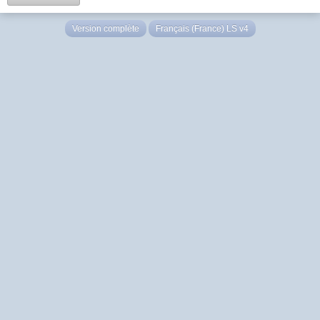
Version complète
Français (France) LS v4