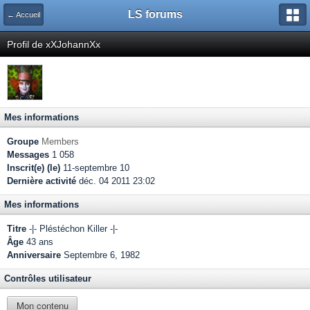
LS forums
← Accueil
Profil de xXJohannXx
Mes informations
Groupe
Members
Messages
1 058
Inscrit(e) (le)
11-septembre 10
Dernière activité
déc. 04 2011 23:02
Mes informations
Titre
-|- Pléstéchon Killer -|-
Âge
43 ans
Anniversaire
Septembre 6, 1982
Contrôles utilisateur
Mon contenu