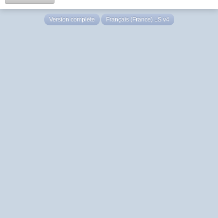
Version complète
Français (France) LS v4