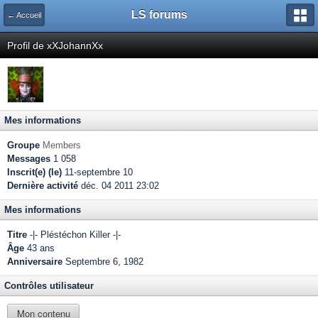
LS forums
← Accueil
Profil de xXJohannXx
Mes informations
Groupe
Members
Messages
1 058
Inscrit(e) (le)
11-septembre 10
Dernière activité
déc. 04 2011 23:02
Mes informations
Titre
-|- Pléstéchon Killer -|-
Âge
43 ans
Anniversaire
Septembre 6, 1982
Contrôles utilisateur
Mon contenu