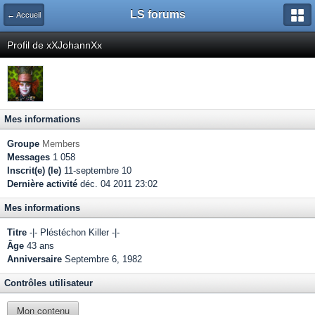
LS forums
← Accueil
Profil de xXJohannXx
Mes informations
Groupe
Members
Messages
1 058
Inscrit(e) (le)
11-septembre 10
Dernière activité
déc. 04 2011 23:02
Mes informations
Titre
-|- Pléstéchon Killer -|-
Âge
43 ans
Anniversaire
Septembre 6, 1982
Contrôles utilisateur
Mon contenu