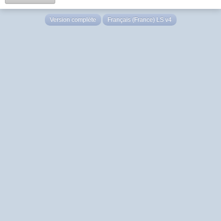
Version complète
Français (France) LS v4