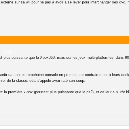
externe sur sa wii pour ne pas a avoir a se lever pour interchanger ses dvd,
0 - 15:12
 est plus puissante que la Xbox360, mais sur les jeux multi-platformes, dans 9
ortir sa console prochaine console en premier, car contrairement a leurs dec
rnier de la classe, cela s'appele avoir raté son coup.
ec la première x-box (pourtant plus puissante que la ps2), et ca leur a plutôt 