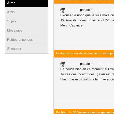
Aime
Posté par
papalele
-
22 octobre 20
Amis
Excuser le noob que je suis mais qu
J'ai une slim avec un lecteur 0225, 
Sujets
Merci d'avance.
Messages
Petites annonces
Shoutbox
La date de sortie de la prochaine mise à jo
Posté par
papalele
-
10 mai 2011 -
Ca bouge bien en ce moment sur xbo
Toutes ces incertitudes, ça en est p
Flash par microsoft via la mise a jou
Pachter : La 3DS mènera à une augmentatio