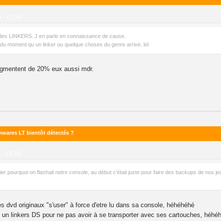
0 - 12:59
des LINKERS. J en parle en connaissance de cause.
 du moment qu un linker ou quelque choses du genre arrive. lol
augmentent de 20% eux aussi mdr.
mwares LT bientôt détectés ?
0 - 19:28
r pourquoi on flashait notre console, au début c'était juste pour faire des backups de nos j
ses dvd originaux "s'user" à force d'etre lu dans sa console, héhéhéhé
r un linkers DS pour ne pas avoir à se transporter avec ses cartouches, héhé