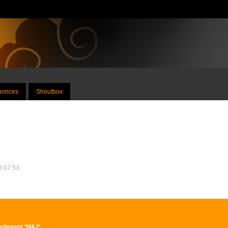
nnonces
Shoutbox
13 07:53
acilement *MAJ*