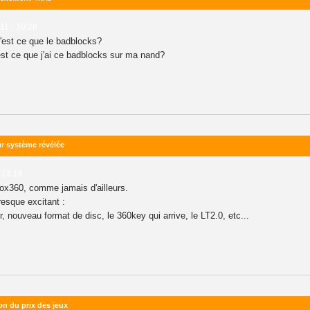
11 - 10:28
'est ce que le badblocks?
est ce que j'ai ce badblocks sur ma nand?
ur système révélée
 15:18
x360, comme jamais d'ailleurs.
resque excitant :
r, nouveau format de disc, le 360key qui arrive, le LT2.0, etc...
n du prix des jeux