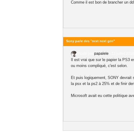
Comme il est bon de brancher un dd 
Sony parle des "next next gen"
Posté par
papalele
-
11 juillet 201
Il est vrai que sur le papier la PS3
ou moins compliqué, c'est selon.
Et puis logiquement, SONY devrait s
la psx et la ps2 à 25% et de finir de
Microsoft avait eu cette politique av