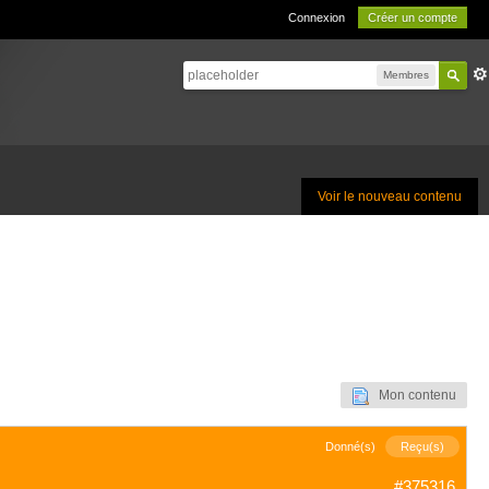
Connexion
Créer un compte
Membres
Voir le nouveau contenu
Mon contenu
Donné(s)
Reçu(s)
#375316