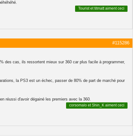
 héhéhéhé.
Tourist
et
titmatt
aiment ceci
#115286
0% des cas, ils ressortent mieux sur 360 car plus facile à programmer,
larations, la PS3 est un échec, passer de 80% de part de marché pour
bien réussi d'avoir dégainé les premiers avec la 360.
corsomalo
et
Shin_K
aiment ceci