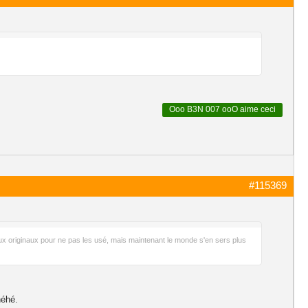
Ooo B3N 007 ooO
aime ceci
#115369
eux originaux pour ne pas les usé, mais maintenant le monde s'en sers plus
héhé.