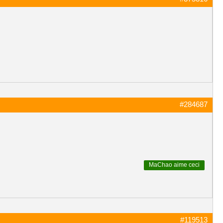
#284687
MaChao
aime ceci
#119513