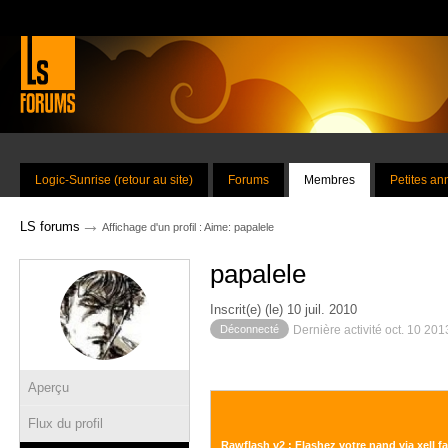
Logic-Sunrise (retour au site)
Forums
Membres
Petites a
→
LS forums
Affichage d'un profil : Aime: papalele
papalele
Inscrit(e) (le) 10 juil. 2010
Déconnecté
Dernière activité oct. 10 20
Aperçu
Flux du profil
Rawflash v2 : Flashez votre nand via xell f