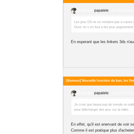
Posté par
papalele
-
27 juillet 201
Les jeux DS ne se vendent pas a cause 
Donc on s en fout si les jeux augmentent
En esperant que les linkers 3ds n'
[Rumeur] Nouvelle fonction de ban, les fir
Posté par
papalele
-
11 juillet 201
Je crois que beaucoup de monde on oublie
pour télécharger des jeux sur la toiles.
En effet, qu'il est enervant de voir 
Comme il est pratique plus d'achete