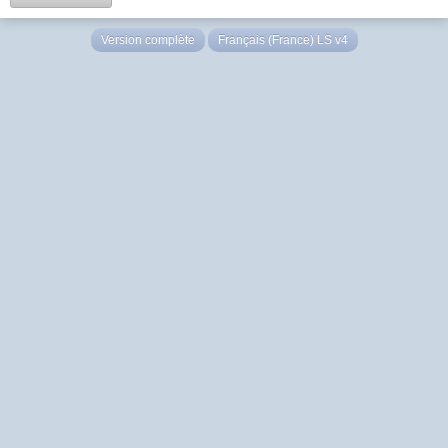
Version complète
Français (France) LS v4