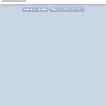
Version complète
Français (France) LS v4