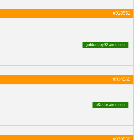
#918551
goldenboy92
aime ceci
#914960
b&nder
aime ceci
#879550