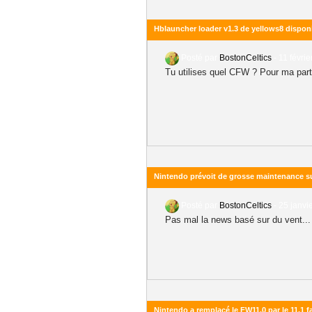
Hblauncher loader v1.3 de yellows8 dispon
Posté par
BostonCeltics
-
11 févrie
Tu utilises quel CFW ? Pour ma part
Nintendo prévoit de grosse maintenance su
Posté par
BostonCeltics
-
25 janvi
Pas mal la news basé sur du vent...
Nintendo a remplacé le FW11.0 par le 11.1 f