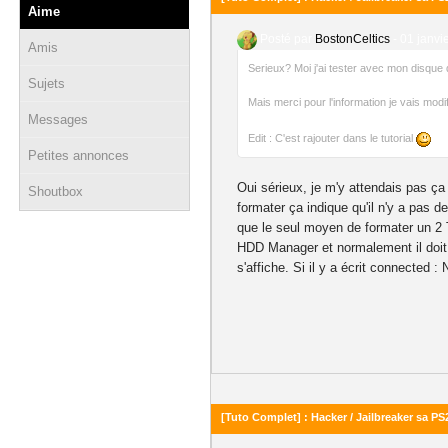
Aime
Posté par
BostonCeltics
-
01 janvi
Amis
Serieux? Moi j'ai tester avec mon disque
Sujets
Mais merci pour l'information je vais modif
Messages
Edit : C'est rajouter dans le tutorial
Petites annonces
Oui sérieux, je m'y attendais pas ç
Shoutbox
formater ça indique qu'il n'y a pas 
que le seul moyen de formater un 2 
HDD Manager et normalement il doit y
s'affiche. Si il y a écrit connected :
[Tuto Complet] : Hacker / Jailbreaker sa PS