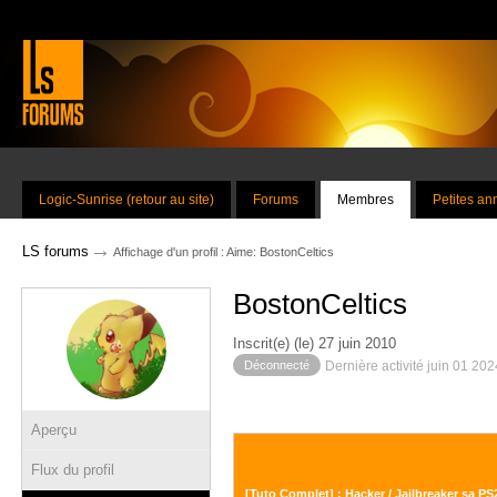
Logic-Sunrise (retour au site)
Forums
Membres
Petites a
→
LS forums
Affichage d'un profil : Aime: BostonCeltics
BostonCeltics
Inscrit(e) (le) 27 juin 2010
Déconnecté
Dernière activité juin 01 20
Aperçu
Flux du profil
[Tuto Complet] : Hacker / Jailbreaker sa PS