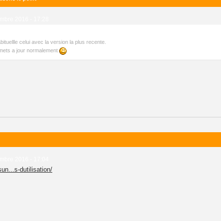
mbre 2016 - 17:28
uellle celui avec la version la plus recente.
 mets a jour normalement
mbre 2016 - 17:04
un...s-dutilisation/