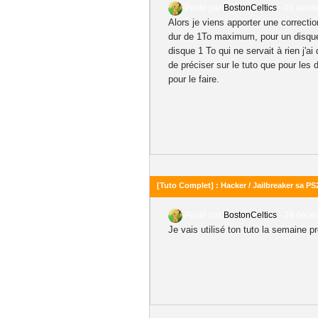
Posté par
BostonCeltics
-
01 janvi
Alors je viens apporter une correction
dur de 1To maximum, pour un disque 
disque 1 To qui ne servait à rien j'
de préciser sur le tuto que pour les
pour le faire.
[Tuto Complet] : Hacker / Jailbreaker sa PS
Posté par
BostonCeltics
-
29 décem
Je vais utilisé ton tuto la semaine p