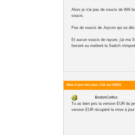
Alors je n'ai pas de soucis de Wifi 
soucis.
Pas de soucis de Joycon qui se décroc
Et aucun soucis de rayure, j'ai ma S
forcent ou mettent la Switch n'impor
Mise à jour des jeux .CIA sur N3DS
Posté par
BostonCeltics
-
04 mai 2
Tu as bien pris la version EUR du jeu
version EUR récupéré la mise à jour