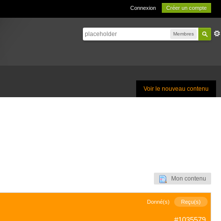
Connexion
Créer un compte
Membres
Voir le nouveau contenu
Mon contenu
Donné(s)
Reçu(s)
#1035579