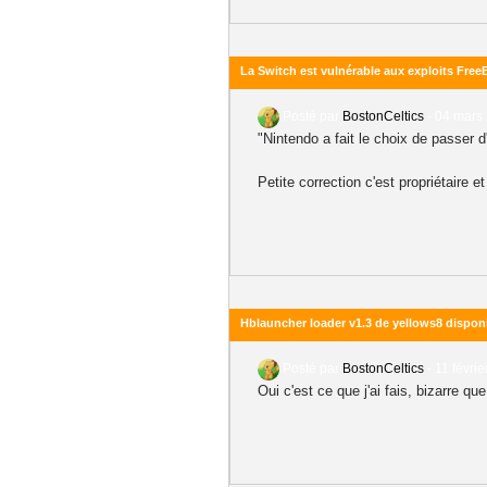
La Switch est vulnérable aux exploits Free
Posté par
BostonCeltics
-
04 mars 
"Nintendo a fait le choix de passer d
Petite correction c'est propriétaire et
Hblauncher loader v1.3 de yellows8 dispon
Posté par
BostonCeltics
-
11 févrie
Oui c'est ce que j'ai fais, bizarre 