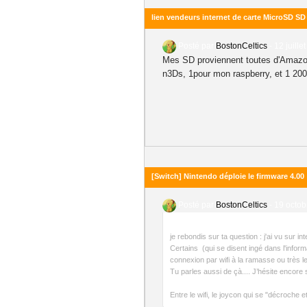
lien vendeurs internet de carte MicroSD S
Posté par
BostonCeltics
-
12 juille
Mes SD proviennent toutes d'Amazon
n3Ds, 1pour mon raspberry, et 1 20
[Switch] Nintendo déploie le firmware 4.00
Posté par
BostonCeltics
-
19 octob
je rebondis sur ta question : j'ai vu sur 
Certains (qui se disent ingé dans l'informa
connexion par wifi à la ramasse ou très le
Tu parles aussi de çà.... J’hésite encore s
Entre le wifi, le joycon qui se "décroche 