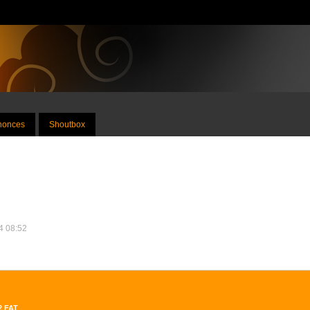
nnonces
Shoutbox
24 08:52
2 FAT