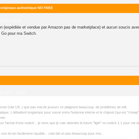
D originaux authentique NO FAKE
t 2018 - 22:02
 (expédiée et vendue par Amazon pas de marketplace) et aucun soucis avec, 
0 Go pour ma Switch.
re 2017 - 10:57
internet (site US..) que pas mal de joueurs se plaignent beaucoup de problèmes de wifi.
tique..) débattent longtemps pour savoir entre l'antenne interne et le chipset (qui est "cheap" 
nte..
ur l'achat d'une switch... je sens que je vais attendre la future "ligth" ou switch 1.1 pour me la
et son écran facilement rayable... cela fait un peu beaucoup pour moi...