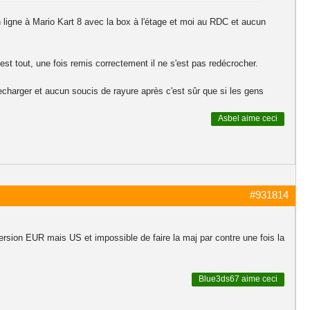
n ligne à Mario Kart 8 avec la box à l'étage et moi au RDC et aucun
est tout, une fois remis correctement il ne s'est pas redécrocher.
recharger et aucun soucis de rayure après c'est sûr que si les gens
Asbel
aime ceci
#931814
 version EUR mais US et impossible de faire la maj par contre une fois la
Blue3ds67
aime ceci