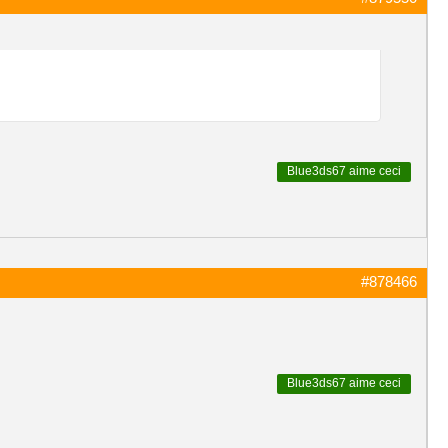
Blue3ds67
aime ceci
#878466
Blue3ds67
aime ceci