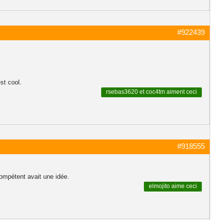
#922439
est cool.
rsebas3620
et
coc4tm
aiment ceci
#918555
compétent avait une idée.
elmojito
aime ceci