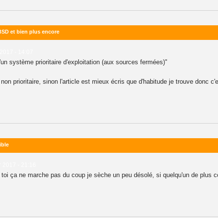
BSD et bien plus encore
2017 - 14:07
'un système prioritaire d'exploitation (aux sources fermées)"
 non prioritaire, sinon l'article est mieux écris que d'habitude je trouve donc c'
ible
r 2017 - 21:16
que toi ça ne marche pas du coup je sèche un peu désolé, si quelqu'un de plus 