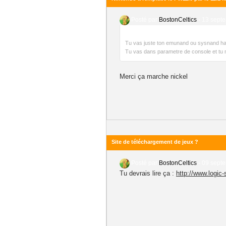
Posté par
BostonCeltics
-
13 septe
Tu vas juste ton emunand ou sysnand habit
Tu vas dans parametre de console et tu
Merci ça marche nickel
Site de téléchargement de jeux ?
Posté par
BostonCeltics
-
09 septe
Tu devrais lire ça :
http://www.logic-s