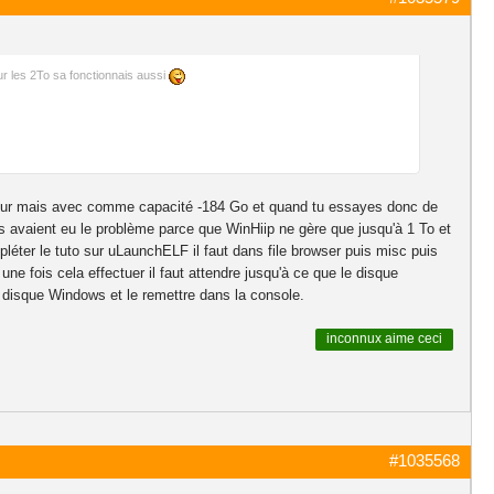
r les 2To sa fonctionnais aussi
ue dur mais avec comme capacité -184 Go et quand tu essayes donc de
nes avaient eu le problème parce que WinHiip ne gère que jusqu'à 1 To et
éter le tuto sur uLaunchELF il faut dans file browser puis misc puis
e fois cela effectuer il faut attendre jusqu'à ce que le disque
e de disque Windows et le remettre dans la console.
inconnux
aime ceci
#1035568