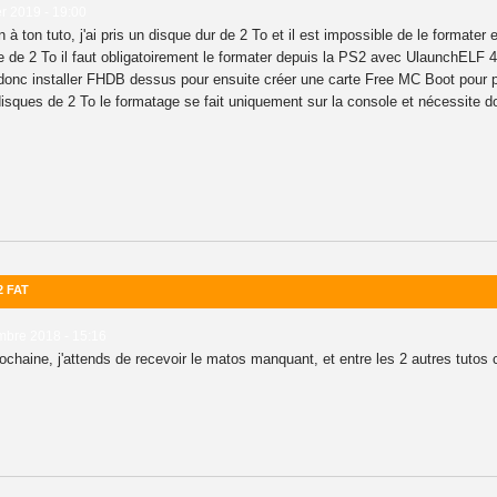
er 2019 - 19:00
 à ton tuto, j'ai pris un disque dur de 2 To et il est impossible de le formater
de 2 To il faut obligatoirement le formater depuis la PS2 avec UlaunchELF 4.
ai donc installer FHDB dessus pour ensuite créer une carte Free MC Boot pour p
 disques de 2 To le formatage se fait uniquement sur la console et nécessite 
2 FAT
bre 2018 - 15:16
rochaine, j'attends de recevoir le matos manquant, et entre les 2 autres tutos 