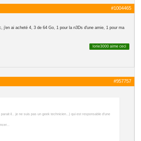
#1004465
j'en ai acheté 4, 3 de 64 Go, 1 pour la n3Ds d'une amie, 1 pour ma
lorie3000
aime ceci
#957757
parait il... je ne suis pas un geek technicien...) qui est responsable d'une
ncer...