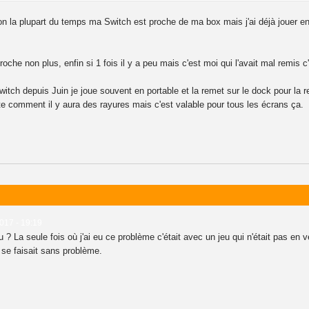
bon la plupart du temps ma Switch est proche de ma box mais j'ai déjà jouer e
he non plus, enfin si 1 fois il y a peu mais c'est moi qui l'avait mal remis c'
witch depuis Juin je joue souvent en portable et la remet sur le dock pour la 
te comment il y aura des rayures mais c'est valable pour tous les écrans ça.
017 - 19:19
 ? La seule fois où j'ai eu ce problème c'était avec un jeu qui n'était pas en
 se faisait sans problème.