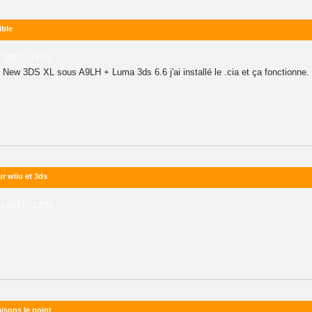
ible
r 2017 - 21:03
 New 3DS XL sous A9LH + Luma 3ds 6.6 j'ai installé le .cia et ça fonctionne.
r wiiu et 3ds
er 2017 - 12:51
aisons le point