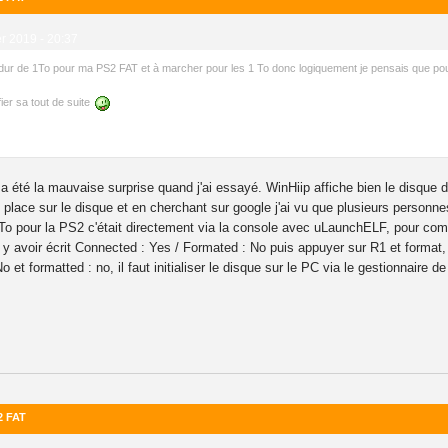
er 2019 - 20:37
 dur de 1To pour ma PS2 FAT et à marcher pour les 1 To donc logiquement je pensais que pou
ier sa tout de suite
a a été la mauvaise surprise quand j'ai essayé. WinHiip affiche bien le disq
de place sur le disque et en cherchant sur google j'ai vu que plusieurs person
To pour la PS2 c'était directement via la console avec uLaunchELF, pour compl
 avoir écrit Connected : Yes / Formated : No puis appuyer sur R1 et format, un
 No et formatted : no, il faut initialiser le disque sur le PC via le gestionnair
2 FAT