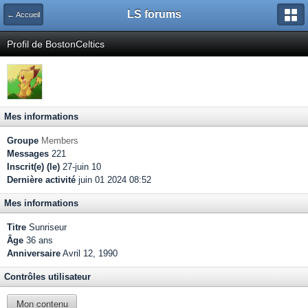
LS forums
← Accueil
Profil de BostonCeltics
Mes informations
Groupe
Members
Messages
221
Inscrit(e) (le)
27-juin 10
Dernière activité
juin 01 2024 08:52
Mes informations
Titre
Sunriseur
Âge
36 ans
Anniversaire
Avril 12, 1990
Contrôles utilisateur
Mon contenu