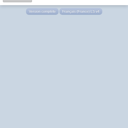
Version complète
Français (France) LS v4