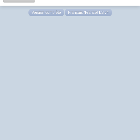
Version complète
Français (France) LS v4