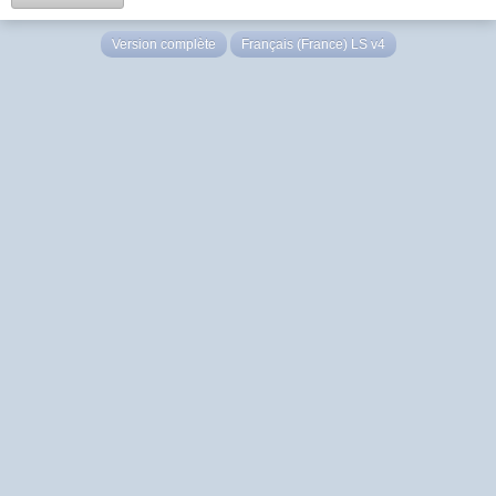
Version complète
Français (France) LS v4