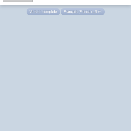
Version complète
Français (France) LS v4