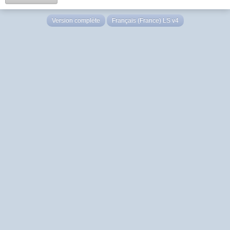
Version complète
Français (France) LS v4