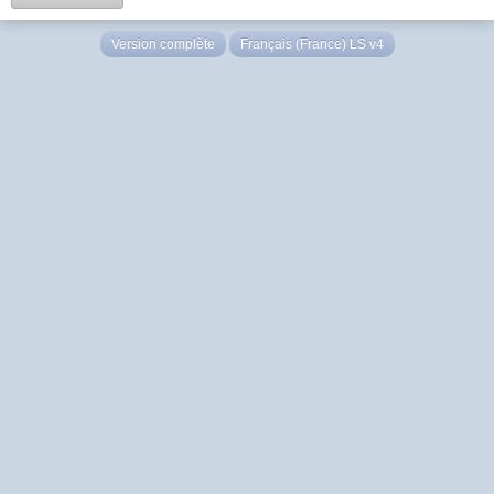
Version complète
Français (France) LS v4