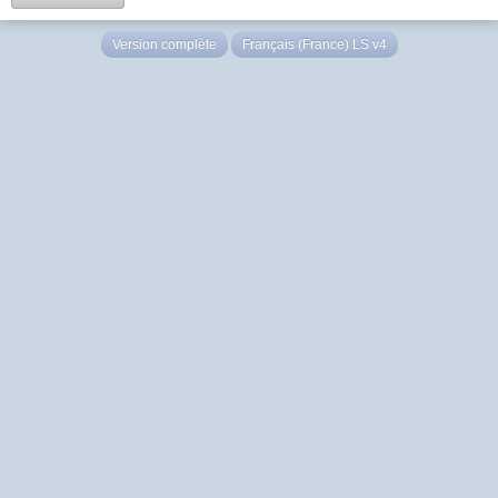
Version complète
Français (France) LS v4