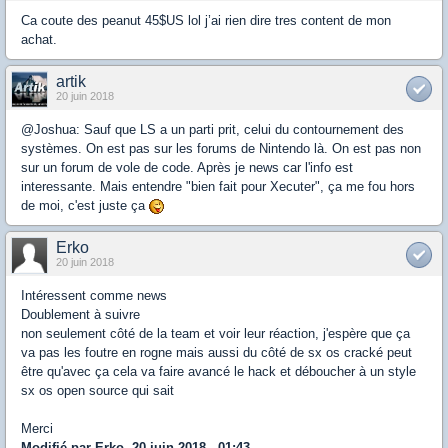
Ca coute des peanut 45$US lol j’ai rien dire tres content de mon
achat.
artik
20 juin 2018
@Joshua: Sauf que LS a un parti prit, celui du contournement des
systèmes. On est pas sur les forums de Nintendo là. On est pas non
sur un forum de vole de code. Après je news car l'info est
interessante. Mais entendre "bien fait pour Xecuter", ça me fou hors
de moi, c'est juste ça
Erko
20 juin 2018
Intéressent comme news
Doublement à suivre
non seulement côté de la team et voir leur réaction, j'espère que ça
va pas les foutre en rogne mais aussi du côté de sx os cracké peut
être qu'avec ça cela va faire avancé le hack et déboucher à un style
sx os open source qui sait
Merci
Modifié par Erko, 20 juin 2018 - 01:43.