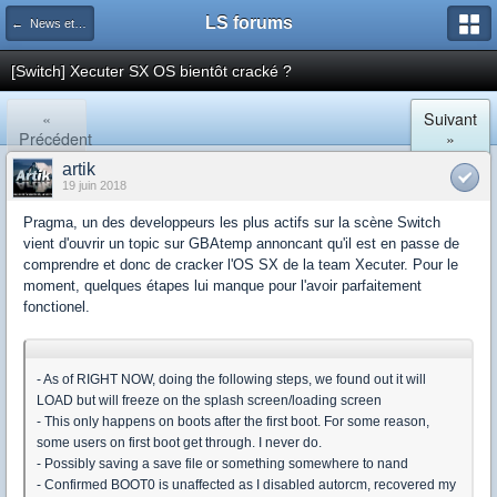
LS forums
← News et actualités postées sur LS
[Switch] Xecuter SX OS bientôt cracké ?
«
Suivant
Précédent
»
artik
19 juin 2018
Pragma, un des developpeurs les plus actifs sur la scène Switch
vient d'ouvrir un topic sur GBAtemp annoncant qu'il est en passe de
comprendre et donc de cracker l'OS SX de la team Xecuter. Pour le
moment, quelques étapes lui manque pour l'avoir parfaitement
fonctionel.
- As of RIGHT NOW, doing the following steps, we found out it will
LOAD but will freeze on the splash screen/loading screen
- This only happens on boots after the first boot. For some reason,
some users on first boot get through. I never do.
- Possibly saving a save file or something somewhere to nand
- Confirmed BOOT0 is unaffected as I disabled autorcm, recovered my