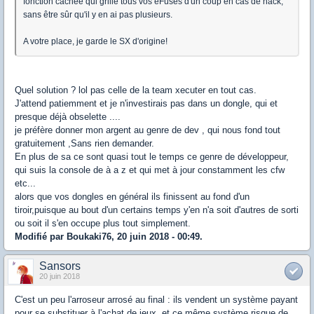
fonction cachée qui grille tous vos eFuses d'un coup en cas de hack,
sans être sûr qu'il y en ai pas plusieurs.
A votre place, je garde le SX d'origine!
Quel solution ? lol pas celle de la team xecuter en tout cas.
J'attend patiemment et je n'investirais pas dans un dongle, qui et
presque déjà obselette ....
je préfère donner mon argent au genre de dev , qui nous fond tout
gratuitement ,Sans rien demander.
En plus de sa ce sont quasi tout le temps ce genre de développeur,
qui suis la console de à a z et qui met à jour constamment les cfw
etc...
alors que vos dongles en général ils finissent au fond d'un
tiroir,puisque au bout d'un certains temps y'en n'a soit d'autres de sorti
ou soit il s'en occupe plus tout simplement.
Modifié par Boukaki76, 20 juin 2018 - 00:49.
Sansors
20 juin 2018
C'est un peu l'arroseur arrosé au final : ils vendent un système payant
pour se substituer à l'achat de jeux, et ce même système risque de