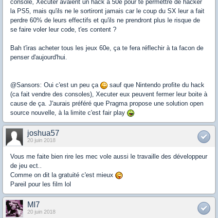
console, Xecuter avaient un hack a 50e pour te permettre de hacker
la PS5, mais qu'ils ne le sortiront jamais car le coup du SX leur a fait
perdre 60% de leurs effectifs et qu'ils ne prendront plus le risque de
se faire voler leur code, t'es content ?
Bah t'iras acheter tous les jeux 60e, ça te fera réflechir à ta facon de
penser d'aujourd'hui.
@Sansors: Oui c'est un peu ça
sauf que Nintendo profite du hack
(ca fait vendre des consoles), Xecuter eux peuvent fermer leur boite à
cause de ça. J'aurais préféré que Pragma propose une solution open
source nouvelle, à la limite c'est fair play
joshua57
20 juin 2018
Vous me faite bien rire les mec vole aussi le travaille des développeur
de jeu ect..
Comme on dit la gratuité c'est mieux
Pareil pour les film lol
MI7
20 juin 2018