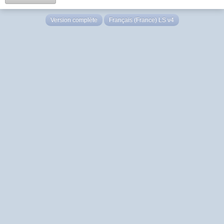
Version complète
Français (France) LS v4