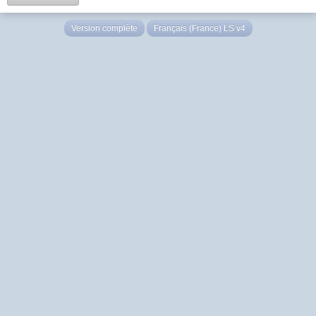
Version complète
Français (France) LS v4