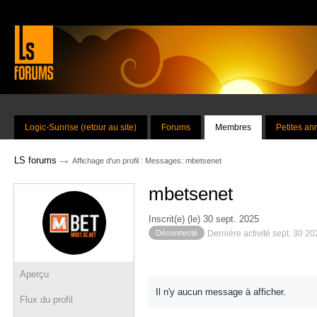
Logic-Sunrise (retour au site)
Forums
Membres
Petites a
→
LS forums
Affichage d'un profil : Messages: mbetsenet
mbetsenet
Inscrit(e) (le) 30 sept. 2025
Déconnecté
Dernière activité sept. 30 2
Aperçu
Il n'y aucun message à afficher.
Flux du profil