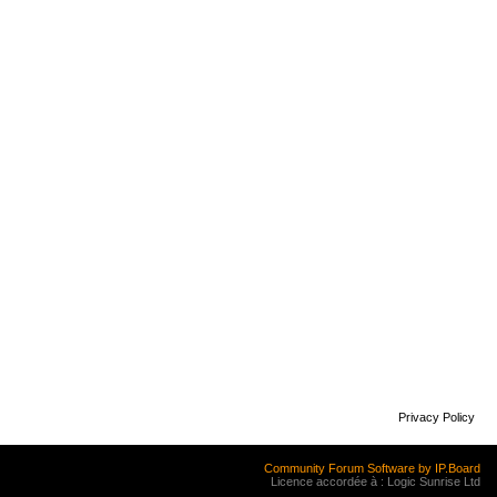
Privacy Policy
Community Forum Software by IP.Board
Licence accordée à : Logic Sunrise Ltd