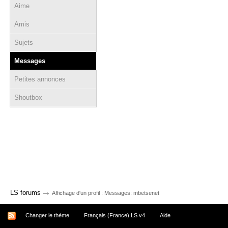
Aime
Amis
Sujets
Messages
Petites annonces
Shoutbox
→
LS forums
Affichage d'un profil : Messages: mbetsenet
Changer le thème
Français (France) LS v4
Aide