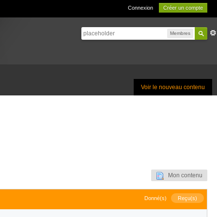
Connexion
Créer un compte
Membres
Voir le nouveau contenu
Mon contenu
Donné(s)
Reçu(s)