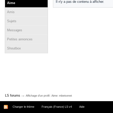
Il n'y a pas de contenu à afficher.
Aime
Amis
Sujets
Messages
Petites annonces
Shoutbox
→
LS forums
Affichage d'un profil : Aime: mbetsenet
Changer le thème
Français (France) LS v4
Aide