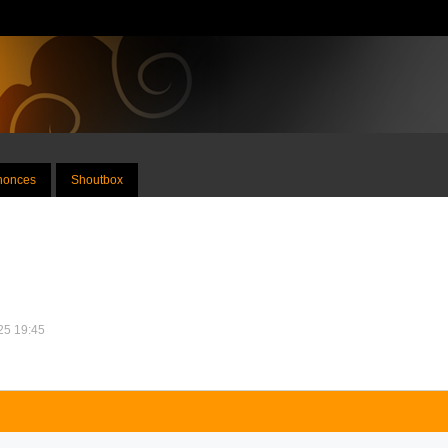
nnonces
Shoutbox
025 19:45