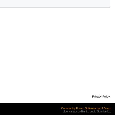
Privacy Policy
Community Forum Software by IP.Board
Licence accordée à : Logic Sunrise Ltd