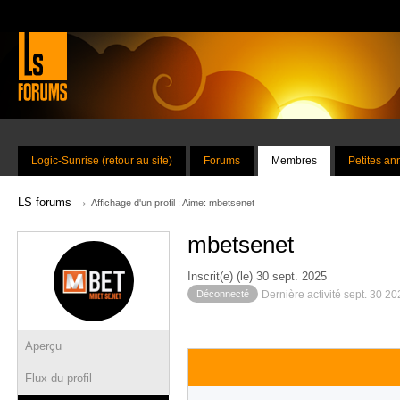
Logic-Sunrise (retour au site)
Forums
Membres
Petites a
→
LS forums
Affichage d'un profil : Aime: mbetsenet
mbetsenet
Inscrit(e) (le) 30 sept. 2025
Déconnecté
Dernière activité sept. 30 2
Aperçu
Flux du profil