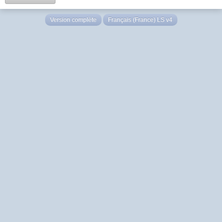
Version complète
Français (France) LS v4